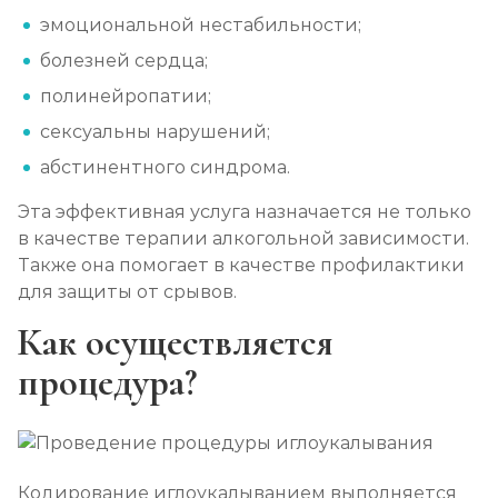
эмоциональной нестабильности;
Лечение алкоголизма в стационаре (сутки)
болезней сердца;
Записаться
от 3 500 ₽
полинейропатии;
сексуальны нарушений;
Лечение пивного алкоголизма
абстинентного синдрома.
Записаться
от 3 500 ₽/сутки
Эта эффективная услуга назначается не только
в качестве терапии алкогольной зависимости.
Лечение винного алкоголизма
Также она помогает в качестве профилактики
Записаться
от 3 500 ₽/сутки
для защиты от срывов.
Как осуществляется
Лечение подросткового алкоголизма
процедура?
Записаться
от 4 500 ₽/сутки
Социализация алкоголиков
Записаться
от 1 000 ₽/сеанс
Кодирование иглоукалыванием выполняется