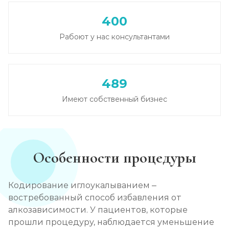
400
Вывод из запоя в стационаре (сутки)
Рабоют у нас консультантами
Записаться
от 3 500 ₽
Снятие алкогольной интоксикации
489
Записаться
от 2 000 ₽
Имеют собственный бизнес
Чистка крови от алкоголя (плазмаферез)
Записаться
от 5 000 ₽
Особенности процедуры
Лечение плазмаферезом
Записаться
от 5 000 ₽
Кодирование иглоукалыванием –
востребованный способ избавления от
Кодирование от алкоголизма
алкозависимости. У пациентов, которые
прошли процедуру, наблюдается уменьшение
Записаться
от 3 500 ₽