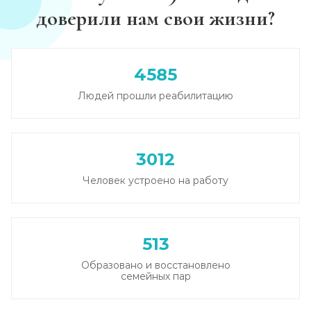
доверили нам свои жизни?
Лечение похмелья
Записаться
от 1 500 ₽
4585
Людей прошли реабилитацию
Экстренное вытрезвление
Записаться
от 2 000 ₽
3012
Прокапаться от алкоголя
Человек устроено на работу
Записаться
от 2 000 ₽
Круглосуточный вывод из запоя
513
Записаться
от 3 500 ₽
Образовано и восстановлено
семейных пар
Круглосуточный вывод из запоя
Записаться
от 3 500 ₽