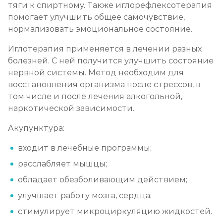
тяги к спиртному. Также иглорефлексотерапия
помогает улучшить общее самочувствие,
Кодирование на дому
нормализовать эмоциональное состояние.
Записаться
от 4 000 ₽
Иглотерапия применяется в лечении разных
болезней. С ней получится улучшить состояние
Кодирование дисульфирамом
нервной системы. Метод необходим для
Записаться
от 3 500 ₽
восстановления организма после стрессов, в
том числе и после лечения алкогольной,
наркотической зависимости.
Кодирование Аквилонгом
Записаться
Акупунктура:
от 4 000 ₽
входит в лечебные программы;
Кодирование Алгоминалом
расслабляет мышцы;
Записаться
от 3 500 ₽
обладает обезболивающим действием;
улучшает работу мозга, сердца;
Кодирование препаратом Тетлонг 250
стимулирует микроциркуляцию жидкостей.
Записаться
от 4 500 ₽