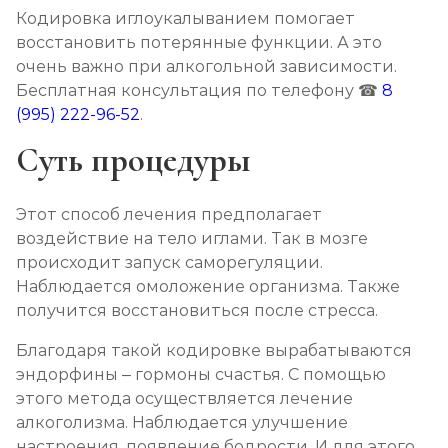
Кодировка иглоукалыванием помогает
восстановить потерянные функции. А это
Кодирование Колме
очень важно при алкогольной зависимости.
Записаться
от 5 000 ₽
Бесплатная консультация по телефону ☎
8
(995) 222-96-52
.
Кодирование с провокацией
Суть процедуры
Записаться
от 4 500 ₽
Этот способ лечения предполагает
Кодирование СИТ
воздействие на тело иглами. Так в мозге
Записаться
от 6 000 ₽
происходит запуск саморегуляции.
Наблюдается омоложение организма. Также
получится восстановиться после стресса.
Кодирование тройной блок
Записаться
от 8 000 ₽
Благодаря такой кодировке вырабатываются
эндорфины – гормоны счастья. С помощью
этого метода осуществляется лечение
Химический блок от алкоголизма
алкоголизма. Наблюдается улучшение
Записаться
от 4 000 ₽
настроения, появление бодрости. И для этого