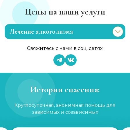
Цены на наши услуги
Лечение алкоголизма
Эриксоновский гипноз
Свяжитесь с нами в соц. сетях:
Записаться
от 4 500 ₽
Капельница от запоя
Записаться
от 2 000 ₽
Истории спасения:
Вывод из запоя
Круглосуточная, анонимная помощь для
Записаться
от 3 000 ₽
зависимых и созависимых
Капельница от запоя